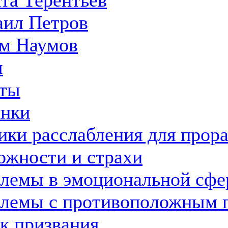
та Терентьев
ил Петров
м Наумов
ы
ты
нки
ики расслабления для прор
ожности и страхи
лемы в эмоциональной сфе
лемы с противоположным 
к призвания