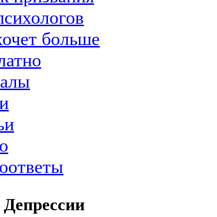
психологов
хочет больше
латно
иалы
и
ьи
о
оответы
Депрессии