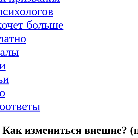
психологов
хочет больше
латно
иалы
и
ьи
о
оответы
Как измениться внешне? (