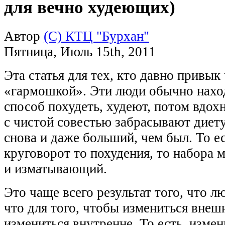
для вечно худеющих)
Автор
(С) КТЦ "Бурхан"
Пятница
,
Июль
15
th
,
2011
Эта статья для тех, кто давно привык
«гармошкой». Эти люди обычно наход
способ похудеть, худеют, потом вдох
с чистой совестью забрасывают диет
снова и даже больший, чем был. То е
круговорот то похудения, то набора 
и изматывающий.
Это чаще всего результат того, что л
что для того, чтобы измениться внеш
измениться внутренне. То есть, изме