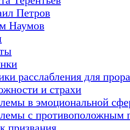
та Терентьев
ил Петров
м Наумов
ы
ты
нки
ики расслабления для прор
ожности и страхи
лемы в эмоциональной сфе
лемы с противоположным 
к призвания