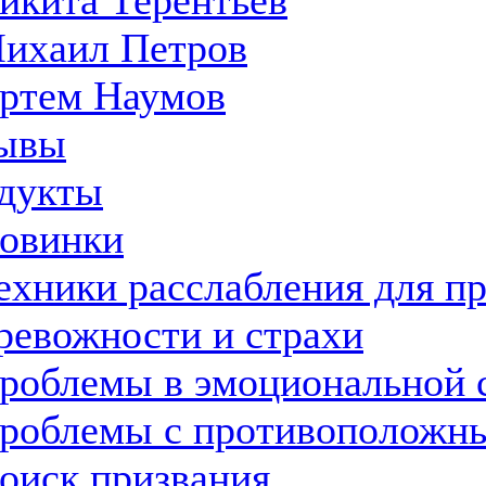
икита Терентьев
ихаил Петров
ртем Наумов
ывы
дукты
овинки
ехники расслабления для п
ревожности и страхи
роблемы в эмоциональной 
роблемы с противоположн
оиск призвания