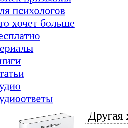
ля психологов
то хочет больше
есплатно
ериалы
ниги
татьи
удио
удиоответы
Другая