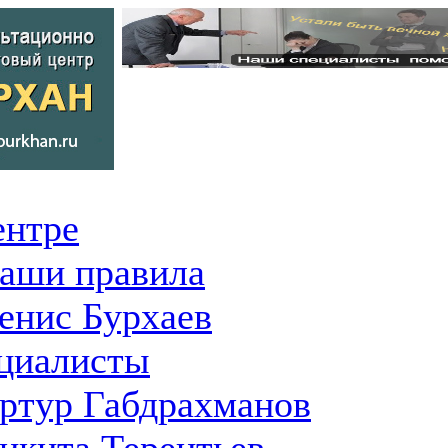
ентре
аши правила
енис Бурхаев
циалисты
ртур Габдрахманов