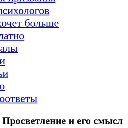
психологов
хочет больше
латно
иалы
и
ьи
о
оответы
Просветление и его смысл