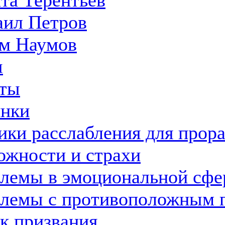
та Терентьев
ил Петров
м Наумов
ы
ты
нки
ики расслабления для прор
ожности и страхи
лемы в эмоциональной сфе
лемы с противоположным 
к призвания