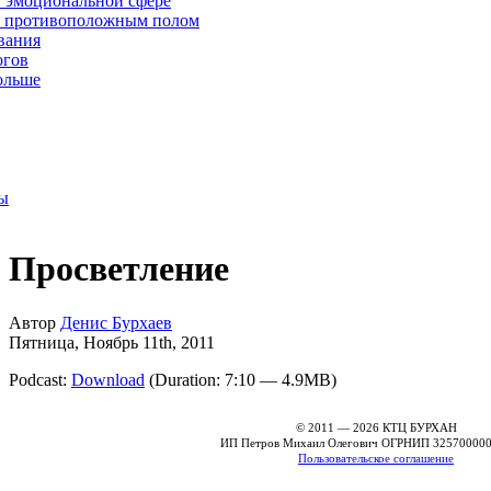
 эмоциональной сфере
 противоположным полом
вания
огов
ольше
ы
Просветление
Автор
Денис Бурхаев
Пятница
,
Ноябрь
11
th
,
2011
Podcast:
Download
(Duration: 7:10 — 4.9MB)
© 2011 — 2026 КТЦ БУРХАН
ИП Петров Михаил Олегович ОГРНИП 32570000
Пользовательское соглашение