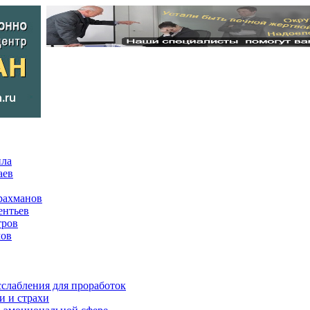
ила
аев
рахманов
ентьев
тров
мов
сслабления для проработок
и и страхи