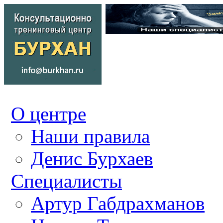
О центре
Наши правила
Денис Бурхаев
Специалисты
Артур Габдрахманов