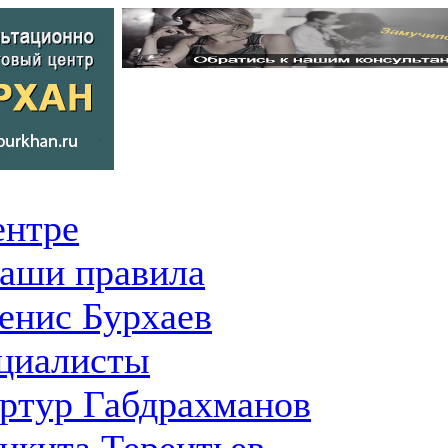
ентре
аши правила
енис Бурхаев
циалисты
ртур Габдрахманов