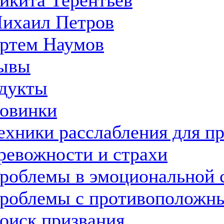
икита Терентьев
ихаил Петров
ртем Наумов
ывы
дукты
овинки
ехники расслабления для п
ревожности и страхи
роблемы в эмоциональной 
роблемы с противоположн
оиск призвания