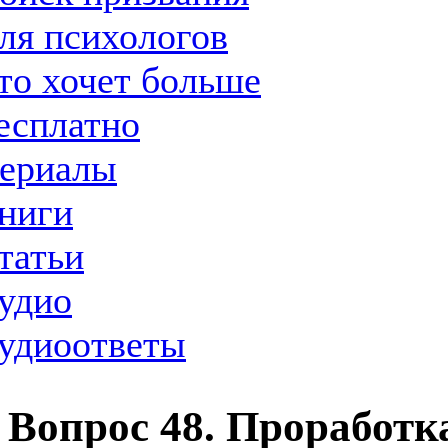
ля психологов
то хочет больше
есплатно
ериалы
ниги
татьи
удио
удиоответы
Вопрос 48. Проработк