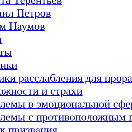
та Терентьев
ил Петров
м Наумов
ы
ты
нки
ики расслабления для прор
ожности и страхи
лемы в эмоциональной сфе
лемы с противоположным 
к призвания