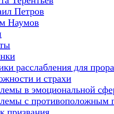
та Терентьев
ил Петров
м Наумов
ы
ты
нки
ики расслабления для прор
ожности и страхи
лемы в эмоциональной сфе
лемы с противоположным 
к призвания