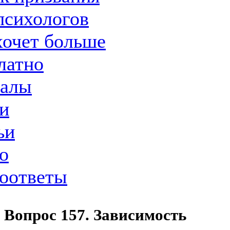
психологов
хочет больше
латно
иалы
и
ьи
о
оответы
Вопрос 157. Зависимость