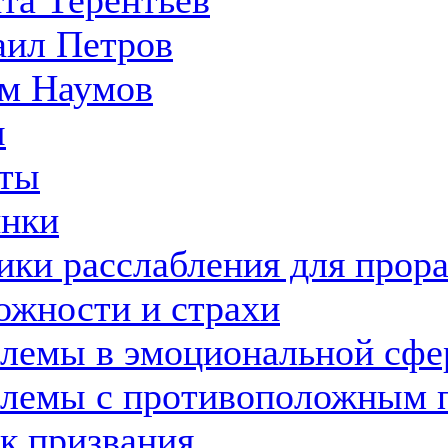
та Терентьев
ил Петров
м Наумов
ы
ты
нки
ики расслабления для прор
ожности и страхи
лемы в эмоциональной сфе
лемы с противоположным 
к призвания