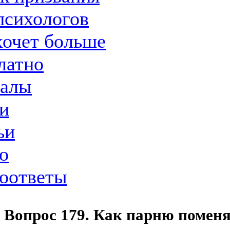
психологов
хочет больше
латно
иалы
и
ьи
о
оответы
Вопрос 179. Как парню помен