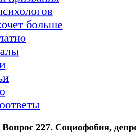
психологов
хочет больше
латно
иалы
и
ьи
о
оответы
Вопрос 227. Социофобия, депр