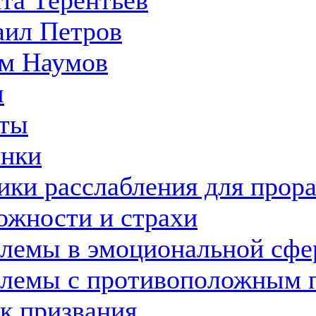
та Терентьев
ил Петров
м Наумов
ы
ты
нки
ики расслабления для прор
ожности и страхи
лемы в эмоциональной сфе
лемы с противоположным 
к призвания