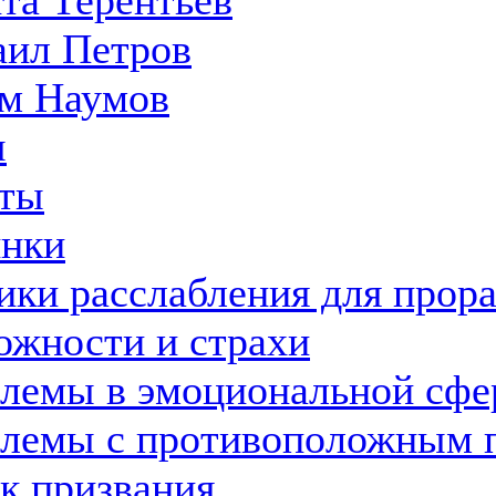
та Терентьев
ил Петров
м Наумов
ы
ты
нки
ики расслабления для прор
ожности и страхи
лемы в эмоциональной сфе
лемы с противоположным 
к призвания