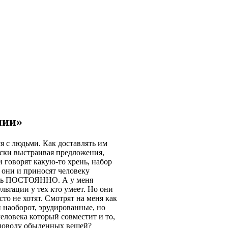
нии»
ся с людьми. Как доставлять им
ески выстраивая предложения,
 говорят какую-то хрень, набор
 они и приносят человеку
ость ПОСТОЯННО. А у меня
льтации у тех кто умеет. Но они
то не хотят. Смотрят на меня как
и наоборот, эрудированные, но
человека который совместит и то,
о поводу обыденных вещей?