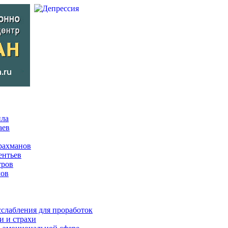
ила
аев
рахманов
ентьев
тров
мов
сслабления для проработок
и и страхи