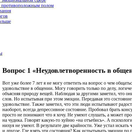
 эмоциональной сфере
 противоположным полом
вания
огов
ольше
ы
Вопрос 1 «Неудовлетворенность в обще
Вот уже более 7 лет я не могу ответить на вопрос о чем общать
удовольствие в общении. Могу говорить только по делу, логич
объясняя природу вещей. Наблюдая за другими заметил, что они
слов. Но испытывая при этом эмоции. Передавая это состояние
удовольствие. Также заметил, что эти люди испытывают рад
наоборот, всегда депрессивное состояние. Пробовал брать консу
просто не понимают что я хочу. Не умеют слушать, а может прос
на чудика. Говорят какую-то хуйню «на отъебись». А психолог
нихуя не умеют. В результате две крайности. Уже устал искать 
и другое. Где взять эти состояния? Как испытывать эмоции п