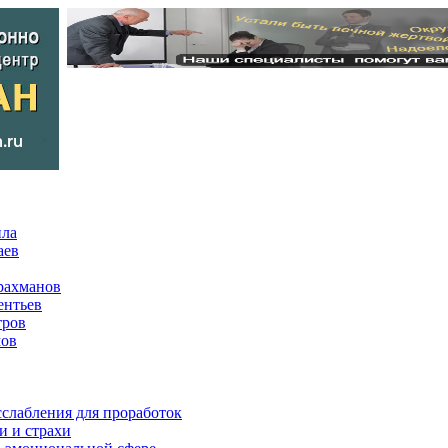
ила
аев
рахманов
ентьев
тров
мов
сслабления для проработок
и и страхи