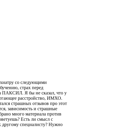
сихиатру со следующими
обучению, страх перед
а ПАКСИЛ. Я бы не сказал, что у
бегающее расстройство, ИМХО.
тался страшных отзывов про этот
ется, зависимость и страшные
собрано много материала против
советуешь? Есть ли смысл с
к другому специалисту? Нужно