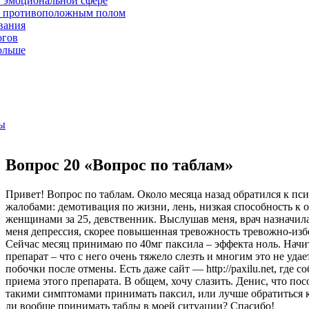
 эмоциональной сфере
 противоположным полом
вания
огов
ольше
ы
Вопрос 20 «Вопрос по таблам»
Привет! Вопрос по таблам. Около месяца назад обратился к п
жалобами: демотивация по жизни, лень, низкая способность к 
женщинами за 25, девственник. Выслушав меня, врач назначил
меня депрессия, скорее повышенная тревожность тревожно-из
Сейчас месяц принимаю по 40мг паксила – эффекта ноль. Начи
препарат – что с него очень тяжело слезть и многим это не уда
побочки после отмены. Есть даже сайт — http://paxilu.net, где 
приема этого препарата. В общем, хочу слазить. Денис, что по
такими симптомами принимать паксил, или лучше обратиться 
ли вообще принимать таблы в моей ситуации? Спасибо!