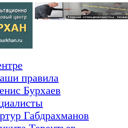
ентре
аши правила
енис Бурхаев
циалисты
ртур Габдрахманов