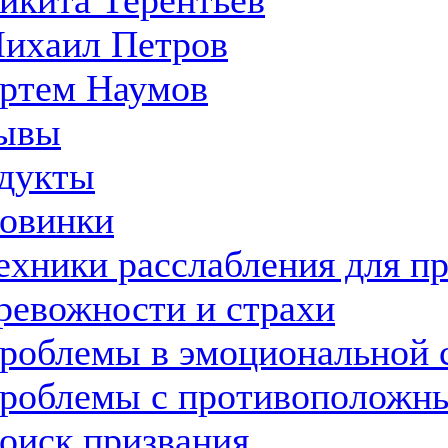
икита Терентьев
ихаил Петров
ртем Наумов
ывы
дукты
овинки
ехники расслабления для п
ревожности и страхи
роблемы в эмоциональной 
роблемы с противоположн
оиск призвания