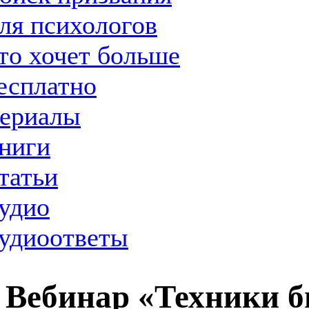
ля психологов
то хочет больше
есплатно
ериалы
ниги
татьи
удио
удиоответы
Вебинар «Техники б