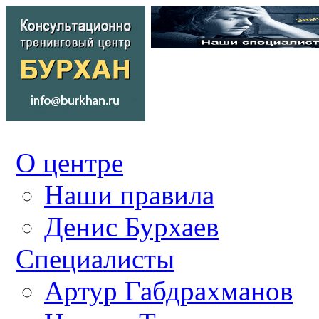
О центре
Наши правила
Денис Бурхаев
Специалисты
Артур Габдрахманов